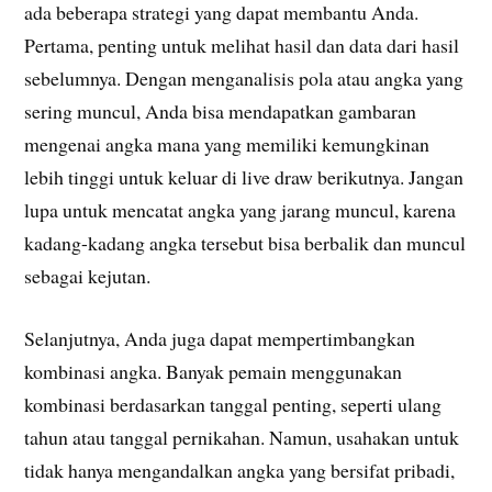
ada beberapa strategi yang dapat membantu Anda.
Pertama, penting untuk melihat hasil dan data dari hasil
sebelumnya. Dengan menganalisis pola atau angka yang
sering muncul, Anda bisa mendapatkan gambaran
mengenai angka mana yang memiliki kemungkinan
lebih tinggi untuk keluar di live draw berikutnya. Jangan
lupa untuk mencatat angka yang jarang muncul, karena
kadang-kadang angka tersebut bisa berbalik dan muncul
sebagai kejutan.
Selanjutnya, Anda juga dapat mempertimbangkan
kombinasi angka. Banyak pemain menggunakan
kombinasi berdasarkan tanggal penting, seperti ulang
tahun atau tanggal pernikahan. Namun, usahakan untuk
tidak hanya mengandalkan angka yang bersifat pribadi,