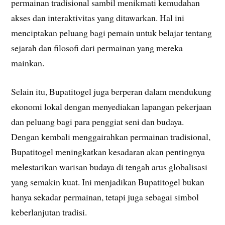
permainan tradisional sambil menikmati kemudahan
akses dan interaktivitas yang ditawarkan. Hal ini
menciptakan peluang bagi pemain untuk belajar tentang
sejarah dan filosofi dari permainan yang mereka
mainkan.
Selain itu, Bupatitogel juga berperan dalam mendukung
ekonomi lokal dengan menyediakan lapangan pekerjaan
dan peluang bagi para penggiat seni dan budaya.
Dengan kembali menggairahkan permainan tradisional,
Bupatitogel meningkatkan kesadaran akan pentingnya
melestarikan warisan budaya di tengah arus globalisasi
yang semakin kuat. Ini menjadikan Bupatitogel bukan
hanya sekadar permainan, tetapi juga sebagai simbol
keberlanjutan tradisi.