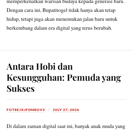
memperkenalkan warisan budaya kepada generasi baru.
Dengan cara ini, Bupatitogel tidak hanya akan tetap
hidup, tetapi juga akan menemukan jalan baru untuk
berkembang dalam era digital yang terus berubah.
Antara Hobi dan
Kesungguhan: Pemuda yang
Sukses
FOT8EJXJF0M8OV5
JULY 27, 2026
Di dalam zaman digital saat ini, banyak anak muda yang