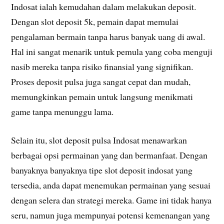
Indosat ialah kemudahan dalam melakukan deposit.
Dengan slot deposit 5k, pemain dapat memulai
pengalaman bermain tanpa harus banyak uang di awal.
Hal ini sangat menarik untuk pemula yang coba menguji
nasib mereka tanpa risiko finansial yang signifikan.
Proses deposit pulsa juga sangat cepat dan mudah,
memungkinkan pemain untuk langsung menikmati
game tanpa menunggu lama.
Selain itu, slot deposit pulsa Indosat menawarkan
berbagai opsi permainan yang dan bermanfaat. Dengan
banyaknya banyaknya tipe slot deposit indosat yang
tersedia, anda dapat menemukan permainan yang sesuai
dengan selera dan strategi mereka. Game ini tidak hanya
seru, namun juga mempunyai potensi kemenangan yang