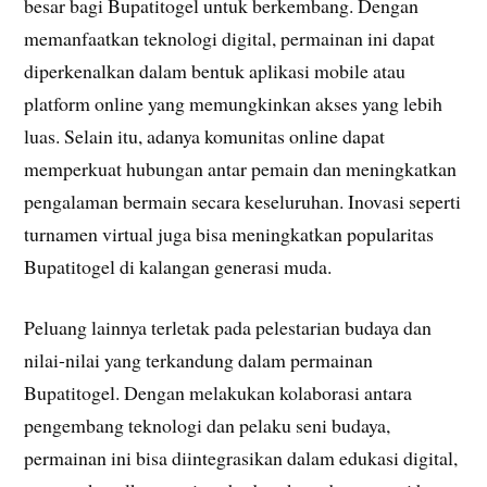
besar bagi Bupatitogel untuk berkembang. Dengan
memanfaatkan teknologi digital, permainan ini dapat
diperkenalkan dalam bentuk aplikasi mobile atau
platform online yang memungkinkan akses yang lebih
luas. Selain itu, adanya komunitas online dapat
memperkuat hubungan antar pemain dan meningkatkan
pengalaman bermain secara keseluruhan. Inovasi seperti
turnamen virtual juga bisa meningkatkan popularitas
Bupatitogel di kalangan generasi muda.
Peluang lainnya terletak pada pelestarian budaya dan
nilai-nilai yang terkandung dalam permainan
Bupatitogel. Dengan melakukan kolaborasi antara
pengembang teknologi dan pelaku seni budaya,
permainan ini bisa diintegrasikan dalam edukasi digital,