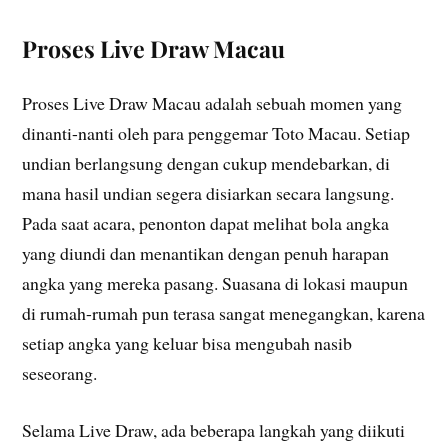
Proses Live Draw Macau
Proses Live Draw Macau adalah sebuah momen yang
dinanti-nanti oleh para penggemar Toto Macau. Setiap
undian berlangsung dengan cukup mendebarkan, di
mana hasil undian segera disiarkan secara langsung.
Pada saat acara, penonton dapat melihat bola angka
yang diundi dan menantikan dengan penuh harapan
angka yang mereka pasang. Suasana di lokasi maupun
di rumah-rumah pun terasa sangat menegangkan, karena
setiap angka yang keluar bisa mengubah nasib
seseorang.
Selama Live Draw, ada beberapa langkah yang diikuti