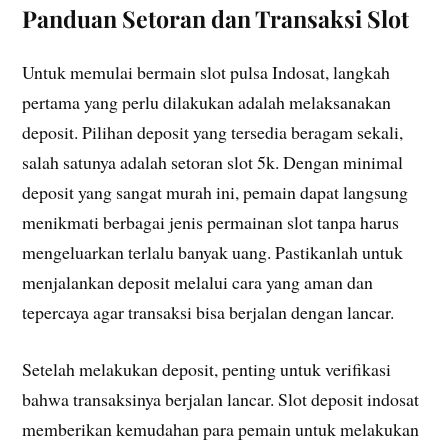
Panduan Setoran dan Transaksi Slot
Untuk memulai bermain slot pulsa Indosat, langkah
pertama yang perlu dilakukan adalah melaksanakan
deposit. Pilihan deposit yang tersedia beragam sekali,
salah satunya adalah setoran slot 5k. Dengan minimal
deposit yang sangat murah ini, pemain dapat langsung
menikmati berbagai jenis permainan slot tanpa harus
mengeluarkan terlalu banyak uang. Pastikanlah untuk
menjalankan deposit melalui cara yang aman dan
tepercaya agar transaksi bisa berjalan dengan lancar.
Setelah melakukan deposit, penting untuk verifikasi
bahwa transaksinya berjalan lancar. Slot deposit indosat
memberikan kemudahan para pemain untuk melakukan