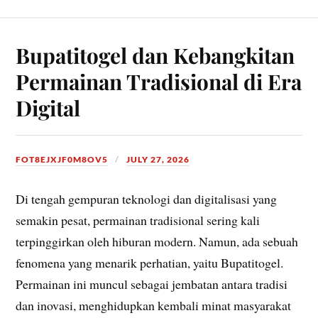
Bupatitogel dan Kebangkitan
Permainan Tradisional di Era
Digital
FOT8EJXJF0M8OV5
JULY 27, 2026
Di tengah gempuran teknologi dan digitalisasi yang
semakin pesat, permainan tradisional sering kali
terpinggirkan oleh hiburan modern. Namun, ada sebuah
fenomena yang menarik perhatian, yaitu Bupatitogel.
Permainan ini muncul sebagai jembatan antara tradisi
dan inovasi, menghidupkan kembali minat masyarakat