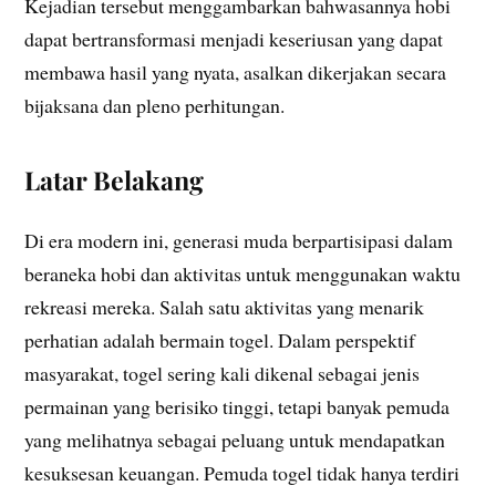
Kejadian tersebut menggambarkan bahwasannya hobi
dapat bertransformasi menjadi keseriusan yang dapat
membawa hasil yang nyata, asalkan dikerjakan secara
bijaksana dan pleno perhitungan.
Latar Belakang
Di era modern ini, generasi muda berpartisipasi dalam
beraneka hobi dan aktivitas untuk menggunakan waktu
rekreasi mereka. Salah satu aktivitas yang menarik
perhatian adalah bermain togel. Dalam perspektif
masyarakat, togel sering kali dikenal sebagai jenis
permainan yang berisiko tinggi, tetapi banyak pemuda
yang melihatnya sebagai peluang untuk mendapatkan
kesuksesan keuangan. Pemuda togel tidak hanya terdiri