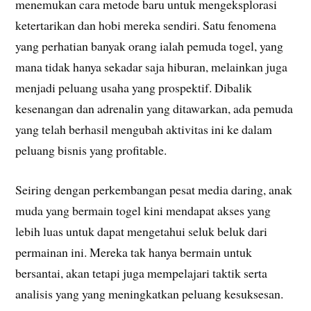
menemukan cara metode baru untuk mengeksplorasi
ketertarikan dan hobi mereka sendiri. Satu fenomena
yang perhatian banyak orang ialah pemuda togel, yang
mana tidak hanya sekadar saja hiburan, melainkan juga
menjadi peluang usaha yang prospektif. Dibalik
kesenangan dan adrenalin yang ditawarkan, ada pemuda
yang telah berhasil mengubah aktivitas ini ke dalam
peluang bisnis yang profitable.
Seiring dengan perkembangan pesat media daring, anak
muda yang bermain togel kini mendapat akses yang
lebih luas untuk dapat mengetahui seluk beluk dari
permainan ini. Mereka tak hanya bermain untuk
bersantai, akan tetapi juga mempelajari taktik serta
analisis yang yang meningkatkan peluang kesuksesan.