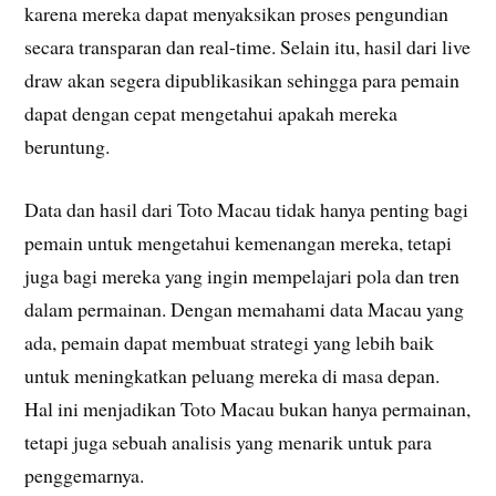
karena mereka dapat menyaksikan proses pengundian
secara transparan dan real-time. Selain itu, hasil dari live
draw akan segera dipublikasikan sehingga para pemain
dapat dengan cepat mengetahui apakah mereka
beruntung.
Data dan hasil dari Toto Macau tidak hanya penting bagi
pemain untuk mengetahui kemenangan mereka, tetapi
juga bagi mereka yang ingin mempelajari pola dan tren
dalam permainan. Dengan memahami data Macau yang
ada, pemain dapat membuat strategi yang lebih baik
untuk meningkatkan peluang mereka di masa depan.
Hal ini menjadikan Toto Macau bukan hanya permainan,
tetapi juga sebuah analisis yang menarik untuk para
penggemarnya.