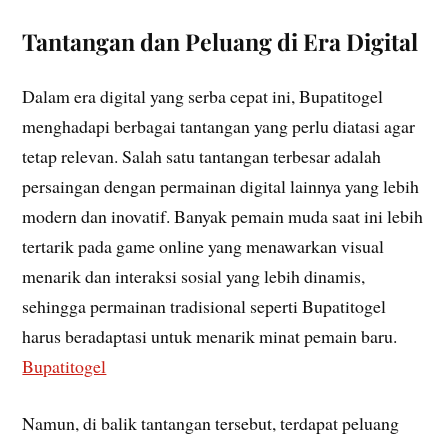
Tantangan dan Peluang di Era Digital
Dalam era digital yang serba cepat ini, Bupatitogel
menghadapi berbagai tantangan yang perlu diatasi agar
tetap relevan. Salah satu tantangan terbesar adalah
persaingan dengan permainan digital lainnya yang lebih
modern dan inovatif. Banyak pemain muda saat ini lebih
tertarik pada game online yang menawarkan visual
menarik dan interaksi sosial yang lebih dinamis,
sehingga permainan tradisional seperti Bupatitogel
harus beradaptasi untuk menarik minat pemain baru.
Bupatitogel
Namun, di balik tantangan tersebut, terdapat peluang