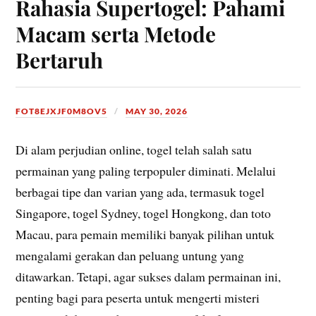
Rahasia Supertogel: Pahami
Macam serta Metode
Bertaruh
FOT8EJXJF0M8OV5
MAY 30, 2026
Di alam perjudian online, togel telah salah satu
permainan yang paling terpopuler diminati. Melalui
berbagai tipe dan varian yang ada, termasuk togel
Singapore, togel Sydney, togel Hongkong, dan toto
Macau, para pemain memiliki banyak pilihan untuk
mengalami gerakan dan peluang untung yang
ditawarkan. Tetapi, agar sukses dalam permainan ini,
penting bagi para peserta untuk mengerti misteri