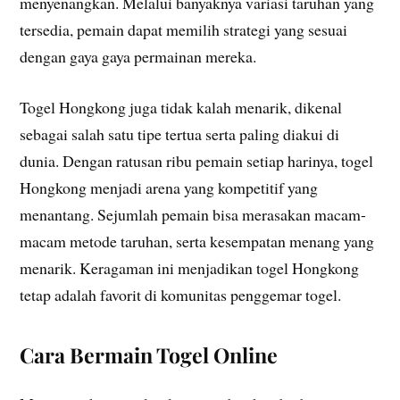
menyenangkan. Melalui banyaknya variasi taruhan yang
tersedia, pemain dapat memilih strategi yang sesuai
dengan gaya gaya permainan mereka.
Togel Hongkong juga tidak kalah menarik, dikenal
sebagai salah satu tipe tertua serta paling diakui di
dunia. Dengan ratusan ribu pemain setiap harinya, togel
Hongkong menjadi arena yang kompetitif yang
menantang. Sejumlah pemain bisa merasakan macam-
macam metode taruhan, serta kesempatan menang yang
menarik. Keragaman ini menjadikan togel Hongkong
tetap adalah favorit di komunitas penggemar togel.
Cara Bermain Togel Online