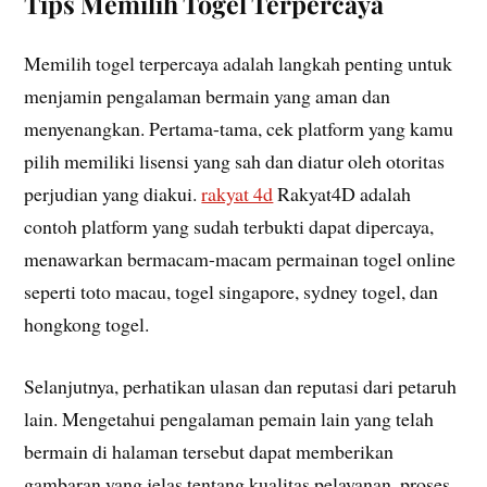
Tips Memilih Togel Terpercaya
Memilih togel terpercaya adalah langkah penting untuk
menjamin pengalaman bermain yang aman dan
menyenangkan. Pertama-tama, cek platform yang kamu
pilih memiliki lisensi yang sah dan diatur oleh otoritas
perjudian yang diakui.
rakyat 4d
Rakyat4D adalah
contoh platform yang sudah terbukti dapat dipercaya,
menawarkan bermacam-macam permainan togel online
seperti toto macau, togel singapore, sydney togel, dan
hongkong togel.
Selanjutnya, perhatikan ulasan dan reputasi dari petaruh
lain. Mengetahui pengalaman pemain lain yang telah
bermain di halaman tersebut dapat memberikan
gambaran yang jelas tentang kualitas pelayanan, proses