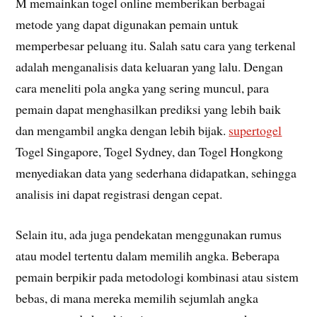
M memainkan togel online memberikan berbagai
metode yang dapat digunakan pemain untuk
memperbesar peluang itu. Salah satu cara yang terkenal
adalah menganalisis data keluaran yang lalu. Dengan
cara meneliti pola angka yang sering muncul, para
pemain dapat menghasilkan prediksi yang lebih baik
dan mengambil angka dengan lebih bijak.
supertogel
Togel Singapore, Togel Sydney, dan Togel Hongkong
menyediakan data yang sederhana didapatkan, sehingga
analisis ini dapat registrasi dengan cepat.
Selain itu, ada juga pendekatan menggunakan rumus
atau model tertentu dalam memilih angka. Beberapa
pemain berpikir pada metodologi kombinasi atau sistem
bebas, di mana mereka memilih sejumlah angka