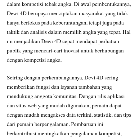
dalam kompetisi tebak angka. Di awal pembentukannya,
Dewi 4D berupaya menciptakan masyarakat yang tidak
hanya berfokus pada keberuntungan, tetapi juga pada
taktik dan analisis dalam memilih angka yang tepat. Hal
ini menjadikan Dewi 4D cepat mendapat perhatian
publik yang mencari-cari inovasi untuk berhubungan
dengan kompetisi angka.
Seiring dengan perkembangannya, Devi 4D sering
memberikan fungsi dan layanan tambahan yang
mendukung anggota komunitas. Dengan rilis aplikasi
dan situs web yang mudah digunakan, pemain dapat
dengan mudah mengakses data terkini, statistik, dan tips
dari pemain berpengalaman. Pembaruan ini
berkontribusi meningkatkan pengalaman kompetisi,