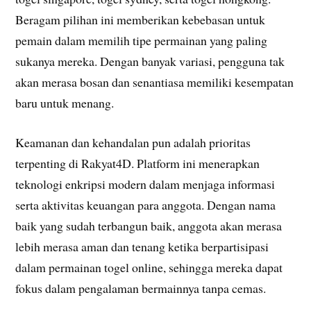
Beragam pilihan ini memberikan kebebasan untuk
pemain dalam memilih tipe permainan yang paling
sukanya mereka. Dengan banyak variasi, pengguna tak
akan merasa bosan dan senantiasa memiliki kesempatan
baru untuk menang.
Keamanan dan kehandalan pun adalah prioritas
terpenting di Rakyat4D. Platform ini menerapkan
teknologi enkripsi modern dalam menjaga informasi
serta aktivitas keuangan para anggota. Dengan nama
baik yang sudah terbangun baik, anggota akan merasa
lebih merasa aman dan tenang ketika berpartisipasi
dalam permainan togel online, sehingga mereka dapat
fokus dalam pengalaman bermainnya tanpa cemas.