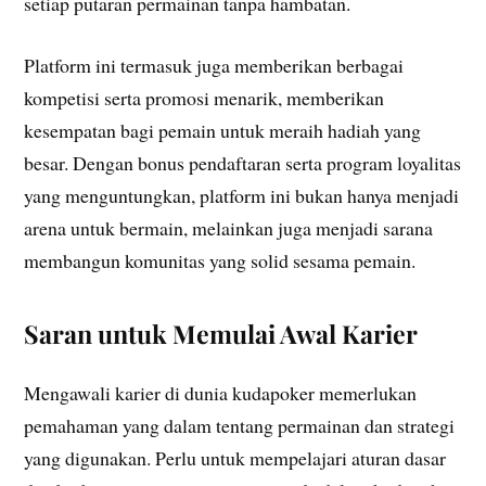
setiap putaran permainan tanpa hambatan.
Platform ini termasuk juga memberikan berbagai
kompetisi serta promosi menarik, memberikan
kesempatan bagi pemain untuk meraih hadiah yang
besar. Dengan bonus pendaftaran serta program loyalitas
yang menguntungkan, platform ini bukan hanya menjadi
arena untuk bermain, melainkan juga menjadi sarana
membangun komunitas yang solid sesama pemain.
Saran untuk Memulai Awal Karier
Mengawali karier di dunia kudapoker memerlukan
pemahaman yang dalam tentang permainan dan strategi
yang digunakan. Perlu untuk mempelajari aturan dasar