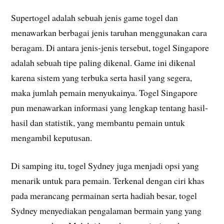
Supertogel adalah sebuah jenis game togel dan
menawarkan berbagai jenis taruhan menggunakan cara
beragam. Di antara jenis-jenis tersebut, togel Singapore
adalah sebuah tipe paling dikenal. Game ini dikenal
karena sistem yang terbuka serta hasil yang segera,
maka jumlah pemain menyukainya. Togel Singapore
pun menawarkan informasi yang lengkap tentang hasil-
hasil dan statistik, yang membantu pemain untuk
mengambil keputusan.
Di samping itu, togel Sydney juga menjadi opsi yang
menarik untuk para pemain. Terkenal dengan ciri khas
pada merancang permainan serta hadiah besar, togel
Sydney menyediakan pengalaman bermain yang yang