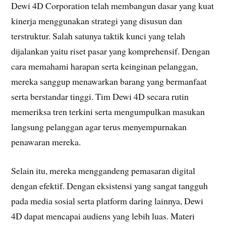
Dewi 4D Corporation telah membangun dasar yang kuat
kinerja menggunakan strategi yang disusun dan
terstruktur. Salah satunya taktik kunci yang telah
dijalankan yaitu riset pasar yang komprehensif. Dengan
cara memahami harapan serta keinginan pelanggan,
mereka sanggup menawarkan barang yang bermanfaat
serta berstandar tinggi. Tim Dewi 4D secara rutin
memeriksa tren terkini serta mengumpulkan masukan
langsung pelanggan agar terus menyempurnakan
penawaran mereka.
Selain itu, mereka menggandeng pemasaran digital
dengan efektif. Dengan eksistensi yang sangat tangguh
pada media sosial serta platform daring lainnya, Dewi
4D dapat mencapai audiens yang lebih luas. Materi