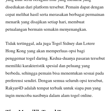
disediakan dari platform tersebut. Pemain dapat dengan
cepat melihat hasil serta merasakan berbagai permainan
menarik yang disajikan setiap hari, membuat
petualangan bermain semakin menyenangkan.
Tidak tertinggal, ada juga Togel Sidney dan Lotere
Hong Kong yang akan memperluas opsi bagi
penggemar togel daring. Kedua-duanya pasaran tersebut
memiliki karakteristik spesial dan peluang yang
berbeda, sehingga pemain bisa menentukan sesuai pada
preferensi sendiri. Dengan semua seluruh opsi tersebut,
Rakyat4D adalah tempat terbaik untuk siapa pun yang
ingin mencoba nasibnya dalam alam togel online.