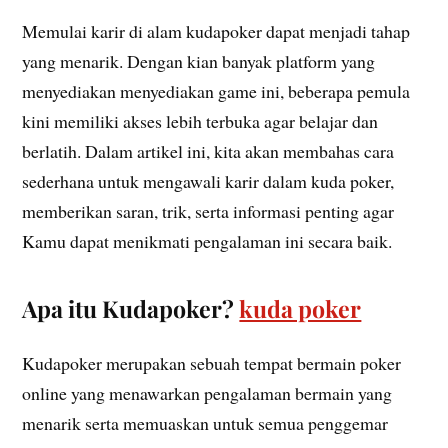
Memulai karir di alam kudapoker dapat menjadi tahap
yang menarik. Dengan kian banyak platform yang
menyediakan menyediakan game ini, beberapa pemula
kini memiliki akses lebih terbuka agar belajar dan
berlatih. Dalam artikel ini, kita akan membahas cara
sederhana untuk mengawali karir dalam kuda poker,
memberikan saran, trik, serta informasi penting agar
Kamu dapat menikmati pengalaman ini secara baik.
Apa itu Kudapoker?
kuda poker
Kudapoker merupakan sebuah tempat bermain poker
online yang menawarkan pengalaman bermain yang
menarik serta memuaskan untuk semua penggemar