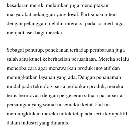
kesadaran merek, melainkan juga menciptakan
masyarakat pelanggan yang loyal. Partisipasi intens
dengan pelanggan melalui interaksi pada sosmed juga
menjadi aset bagi mereka.
Sebagai penutup, penekanan terhadap pembaruan juga
salah satu kunci keberhasilan perusahaan. Mereka selalu
mencoba cara agar menawarkan produk inovatif dan
meningkatkan layanan yang ada. Dengan penanaman
modal pada teknologi serta perbaikan produk, mereka
terus berinovasi dengan pergeseran situasi pasar serta
persaingan yang semakin semakin ketat. Hal ini
memungkinkan mereka untuk tetap ada serta kompetitif
dalam industri yang dinamis.