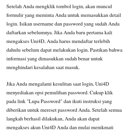
Setelah Anda mengklik tombol login, akan muncul
formulir yang meminta Anda untuk memasukkan detail
login. Isikan username dan password yang sudah Anda
daftarkan sebelumnya. Jika Anda baru pertama kali
mengakses Uni4D, Anda harus mendaftar terlebih
dahulu sebelum dapat melakukan login. Pastikan bahwa
informasi yang dimasukkan sudah benar untuk
menghindari kesalahan saat masuk.
Jika Anda mengalami kesulitan saat login, Uni4D
menyediakan opsi pemulihan password. Cukup klik
pada link "Lupa Password" dan ikuti instruksi yang
diberikan untuk mereset password Anda. Setelah semua
langkah berhasil dilakukan, Anda akan dapat
mengakses akun Uni4D Anda dan mulai menikmati