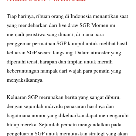
Tiap harinya, ribuan orang di Indonesia menantikan saat
yang mendebarkan dari live draw SGP. Momen ini
menjadi peristiwa yang dinanti, di mana para
penggemar permainan SGP kumpul untuk melihat hasil
keluaran SGP secara langsung. Dalam atmosfer yang
dipenuhi tensi, harapan dan impian untuk meraih
keberuntungan nampak dari wajah para pemain yang
menyaksikannya.
Keluaran SGP merupakan berita yang sangat diburu,
dengan sejumlah individu penasaran hasilnya dan
bagaimana nomor yang dikeluarkan dapat memengaruhi
hidup mereka. Sejumlah pemain mengandalkan pada
pengeluaran SGP untuk memutuskan strategi yang akan