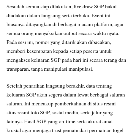
Sesudah semua siap dilakukan, live draw SGP bakal
diadakan dalam langsung serta terbuka. Event ini
biasanya ditayangkan di berbagai macam platform, agar
semua orang menyaksikan output secara waktu nyata.
Pada sesi ini, nomor yang ditarik akan dibacakan,
memberi kesempatan kepada setiap peserta untuk
mengakses keluaran SGP pada hari ini secara terang dan
transparan, tanpa manipulasi manipulasi.
Setelah penarikan langsung berakhir, data tentang
keluaran SGP akan segera dalam lewat berbagai saluran
saluran. Ini mencakup pemberitahuan di situs resmi
situs resmi toto SGP, sosial media, serta jalur yang
lainnya. Hasil SGP yang on-time serta akurat amat
krusial agar menjaga trust pemain dari permainan togel