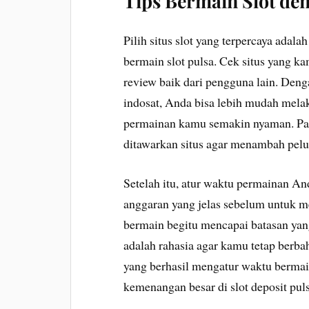
Tips Bermain Slot den
Pilih situs slot yang terpercaya adal
bermain slot pulsa. Cek situs yang ka
review baik dari pengguna lain. Deng
indosat, Anda bisa lebih mudah mela
permainan kamu semakin nyaman. Past
ditawarkan situs agar menambah pe
Setelah itu, atur waktu permainan An
anggaran yang jelas sebelum untuk m
bermain begitu mencapai batasan ya
adalah rahasia agar kamu tetap berba
yang berhasil mengatur waktu bermai
kemenangan besar di slot deposit puls