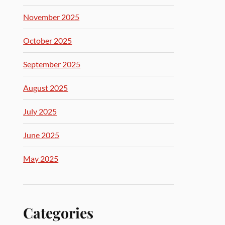
November 2025
October 2025
September 2025
August 2025
July 2025
June 2025
May 2025
Categories