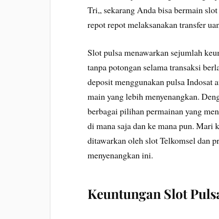
Tri,, sekarang Anda bisa bermain slo
repot repot melaksanakan transfer ua
Slot pulsa menawarkan sejumlah keun
tanpa potongan selama transaksi ber
deposit menggunakan pulsa Indosat a
main yang lebih menyenangkan. Dengan
berbagai pilihan permainan yang men
di mana saja dan ke mana pun. Mari ki
ditawarkan oleh slot Telkomsel dan p
menyenangkan ini.
Keuntungan Slot Puls