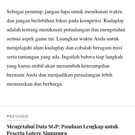
Sebagai penutup, jangan lupa untuk menikmati waktu
dan jangan berlebihan fokus pada kompetisi. Kudaplay
adalah tentang menikmati petualangan dan mengetahui
semua aspek game ini. Luangkan waktu Anda untuk
menjelajahi alam kudaplay dan cobalah beragam misi
serta tantangan yang ada. Ingatlah bahwa tiap langkah
yang kamu ambil akan menambah keterampilan
bermain Anda dan menjadikan petualangan lebih
memuaskan dan berharga.
PREVIOUS
Mengetahui Data SGP: Panduan Lengkap untuk
Peserta Lotere Singapura