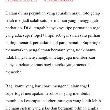
Dalam dunia perjudian yang semakin maju, toto gelap
telah menjadi salah satu permainan yang menggugah
perhatian. Di di tengah banyaknya tipe permainan togel
yang ada, super togel tampil sebagai salah satu pilihan
paling menarik perhatian bagi para pemain. Supertogel
menawarkan pengalaman bermain yang tidak hanya
tidak hanya menyenangkan tetapi juga memberikan
banyak peluang emas bagi mereka yang mencoba
mencoba.
Bagi kamu yang baru baru mengenal alam togel,
supertogel merupakan terobosan yang membuka
membuka kesempatan keberuntungan yang lebih lebih.
Dengan sistem yang jelas dan beragam pilihan angka