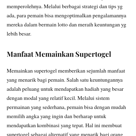
memperolehnya. Melalui berbagai strategi dan tips yg
ada, para pemain bisa mengoptimalkan pengalamannya
mereka dalam bermain lotto dan meraih keuntungan yg
lebih besar.
Manfaat Memainkan Supertogel
Memainkan supertogel memberikan sejumlah manfaat
yang menarik bagi pemain. Salah satu keuntungannya
adalah peluang untuk mendapatkan hadiah yang besar
dengan modal yang relatif kecil. Melalui sistem
permainan yang sederhana, pemain bisa dengan mudah
memilih angka yang ingin dan berharap untuk
mendapatkan kombinasi yang tepat. Hal ini membuat
supertogel sebagai alternatif yang menarik bagi orang