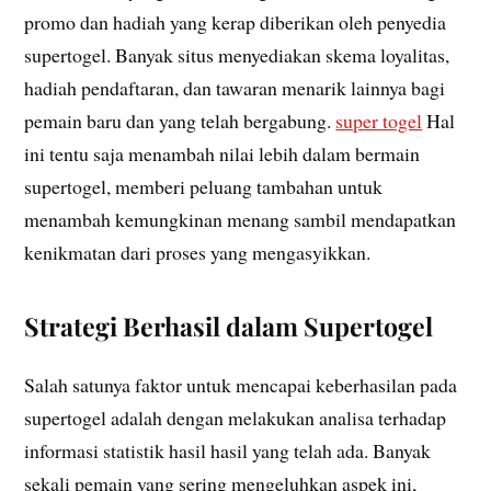
promo dan hadiah yang kerap diberikan oleh penyedia
supertogel. Banyak situs menyediakan skema loyalitas,
hadiah pendaftaran, dan tawaran menarik lainnya bagi
pemain baru dan yang telah bergabung.
super togel
Hal
ini tentu saja menambah nilai lebih dalam bermain
supertogel, memberi peluang tambahan untuk
menambah kemungkinan menang sambil mendapatkan
kenikmatan dari proses yang mengasyikkan.
Strategi Berhasil dalam Supertogel
Salah satunya faktor untuk mencapai keberhasilan pada
supertogel adalah dengan melakukan analisa terhadap
informasi statistik hasil hasil yang telah ada. Banyak
sekali pemain yang sering mengeluhkan aspek ini,