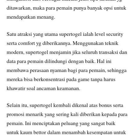
ditawarkan, maka para pemain punya banyak opsi untuk
mendapatkan menang.
Satu atraksi yang utama supertogel ialah level security
serta comfort yg diberikannya. Menggunakan teknik
modern, supertogel menjamin jika seluruh transaksi dan
data para pemain dilindungi dengan baik. Hal ini
membawa perasaan nyaman bagi para pemain, sehingga
mereka bisa berkonsentrasi pada game tanpa harus
khawatir soal ancaman keamanan.
Selain itu, supertogel kembali dikenal atas bonus serta
promosi menarik yang sering kali diberikan kepada para
pemain. Ini menciptakan peluang yang sangat baik
untuk kaum bettor dalam menambah kesempatan untuk