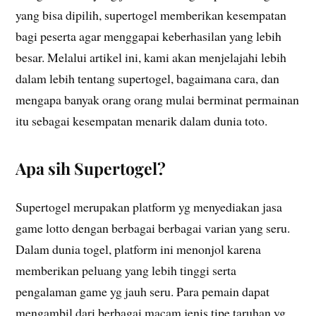
yang bisa dipilih, supertogel memberikan kesempatan
bagi peserta agar menggapai keberhasilan yang lebih
besar. Melalui artikel ini, kami akan menjelajahi lebih
dalam lebih tentang supertogel, bagaimana cara, dan
mengapa banyak orang orang mulai berminat permainan
itu sebagai kesempatan menarik dalam dunia toto.
Apa sih Supertogel?
Supertogel merupakan platform yg menyediakan jasa
game lotto dengan berbagai berbagai varian yang seru.
Dalam dunia togel, platform ini menonjol karena
memberikan peluang yang lebih tinggi serta
pengalaman game yg jauh seru. Para pemain dapat
mengambil dari berbagai macam jenis tipe taruhan yg