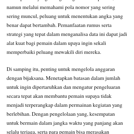
namun melalui memahami pola nomor yang sering
sering muncul, peluang untuk menentukan angka yang
benar dapat bertambah. Pemanfaatan rumus serta
strategi yang tepat dalam menganalisa data ini dapat jadi
alat kuat bagi pemain dalam upaya ingin sekali
memperbaiki peluang mewakili diri mereka.
Di samping itu, penting untuk mengelola anggaran
dengan bijaksana. Menetapkan batasan dalam jumlah
untuk ingin dipertaruhkan dan mengatur pengeluaran
secara tepat akan membantu pemain supaya tidak
menjadi terperangkap dalam permainan kegiatan yang
berlebihan. Dengan pengelolaan yang, kesempatan
untuk bermain dalam jangka waktu yang panjang akan
selalu terjaga, serta para pemain bisa merasakan