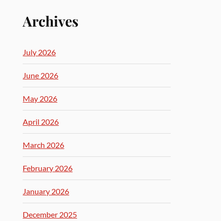
Archives
July 2026
June 2026
May 2026
April 2026
March 2026
February 2026
January 2026
December 2025