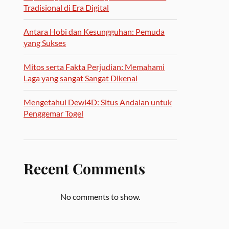
Tradisional di Era Digital
Antara Hobi dan Kesungguhan: Pemuda
yang Sukses
Mitos serta Fakta Perjudian: Memahami
Laga yang sangat Sangat Dikenal
Mengetahui Dewi4D: Situs Andalan untuk
Penggemar Togel
Recent Comments
No comments to show.