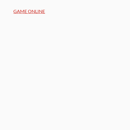
GAME ONLINE