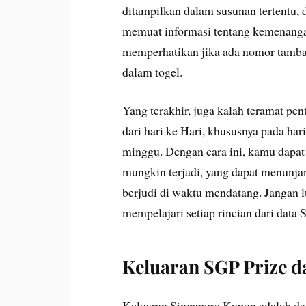
ditampilkan dalam susunan tertentu,
memuat informasi tentang kemenanga
memperhatikan jika ada nomor tamba
dalam togel.
Yang terakhir, juga kalah teramat p
dari hari ke Hari, khususnya pada har
minggu. Dengan cara ini, kamu dapat
mungkin terjadi, yang dapat menunja
berjudi di waktu mendatang. Jangan l
mempelajari setiap rincian dari data
Keluaran SGP Prize d
Keluaran Singapore Kupon adalah dat