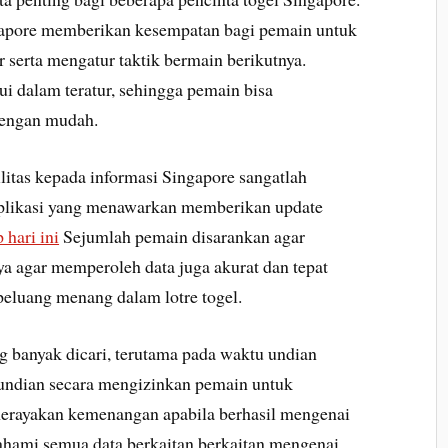
gapore memberikan kesempatan bagi pemain untuk
serta mengatur taktik bermain berikutnya.
i dalam teratur, sehingga pemain bisa
dengan mudah.
ilitas kepada informasi Singapore sangatlah
 aplikasi yang menawarkan memberikan update
 hari ini
Sejumlah pemain disarankan agar
a agar memperoleh data juga akurat dan tepat
peluang menang dalam lotre togel.
ng banyak dicari, terutama pada waktu undian
gundian secara mengizinkan pemain untuk
merayakan kemenangan apabila berhasil mengenai
mi semua data berkaitan berkaitan mengenai