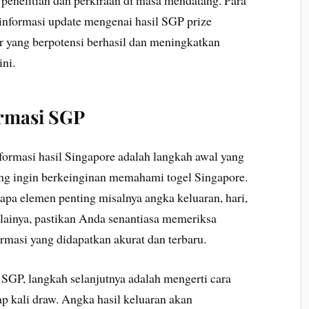
 penelitian dan perkiraan di masa mendatang. Para
 informasi update mengenai hasil SGP prize
 yang berpotensi berhasil dan meningkatkan
ni.
rmasi SGP
ormasi hasil Singapore adalah langkah awal yang
g ingin berkeinginan memahami togel Singapore.
apa elemen penting misalnya angka keluaran, hari,
lainya, pastikan Anda senantiasa memeriksa
ormasi yang didapatkan akurat dan terbaru.
GP, langkah selanjutnya adalah mengerti cara
p kali draw. Angka hasil keluaran akan