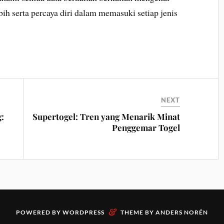
ebih serta percaya diri dalam memasuki setiap jenis
NEXT
:
Supertogel: Tren yang Menarik Minat
Penggemar Togel
&
POWERED BY
WORDPRESS
THEME BY
ANDERS NORÉN