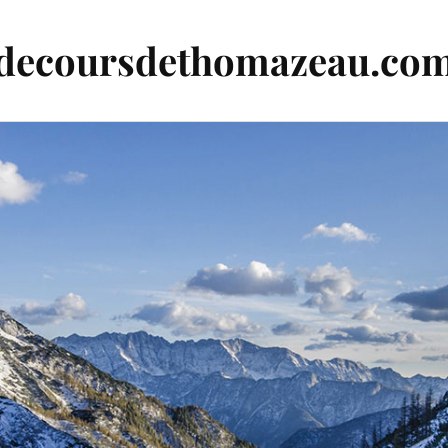
decoursdethomazeau.co