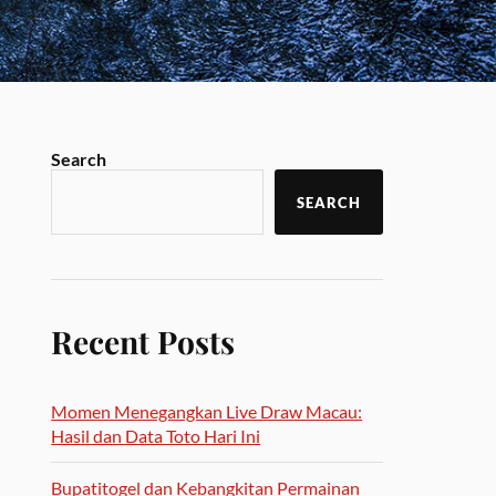
Search
SEARCH
Recent Posts
Momen Menegangkan Live Draw Macau:
Hasil dan Data Toto Hari Ini
Bupatitogel dan Kebangkitan Permainan