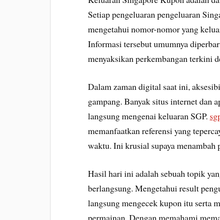
Setiap pengeluaran pengeluaran Sin
mengetahui nomor-nomor yang keluar 
Informasi tersebut umumnya diperbaru
menyaksikan perkembangan terkini 
Dalam zaman digital saat ini, aksesib
gampang. Banyak situs internet dan
langsung mengenai keluaran SGP.
sgp
memanfaatkan referensi yang tepercay
waktu. Ini krusial supaya menambah 
Hasil hari ini adalah sebuah topik ya
berlangsung. Mengetahui result pen
langsung mengecek kupon itu serta 
permainan. Dengan memahami memaha