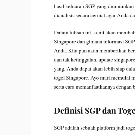
hasil keluaran SGP yang diumumkan 
dianalisis secara cermat agar Anda d
Dalam tulisan ini, kami akan memba
Singapore dan gimana informasi SG
Anda. Kita pun akan memberikan beri
dan tak ketinggalan, update singapo
yang, Anda dapat akan lebih siap da
togel Singapore. Ayo mari memulai m
serta cara memanfaatkannya dengan b
Definisi SGP dan Tog
SGP adalah sebuah platform judi toge