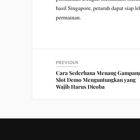
hasil Singapore, petaruh dapat siap l
permainan.
PREVIOUS
Cara Sederhana Menang Gampang
Slot Demo Menguntungkan yang
Wajib Harus Dicoba