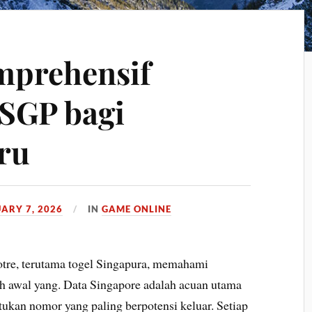
mprehensif
SGP bagi
ru
ARY 7, 2026
IN
GAME ONLINE
tre, terutama togel Singapura, memahami
h awal yang. Data Singapore adalah acuan utama
kan nomor yang paling berpotensi keluar. Setiap