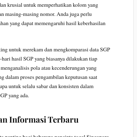
 dan krusial untuk memperhatikan kolom yang
n masing-masing nomor. Anda juga perlu
han yang dapat memengaruhi hasil keberhasilan
enting untuk merekam dan mengkomparasi data SGP
i-hari hasil SGP yang biasanya dilakukan tiap
 menganalisis pola atau kecenderungan yang
ng dalam proses pengambilan keputusan saat
upa untuk selalu sabar dan konsisten dalam
 SGP yang ada.
an Informasi Terbaru
a penting bagi beberapa pencinta togel Singapore.