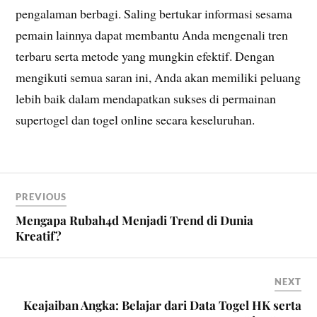
pengalaman berbagi. Saling bertukar informasi sesama
pemain lainnya dapat membantu Anda mengenali tren
terbaru serta metode yang mungkin efektif. Dengan
mengikuti semua saran ini, Anda akan memiliki peluang
lebih baik dalam mendapatkan sukses di permainan
supertogel dan togel online secara keseluruhan.
PREVIOUS
Mengapa Rubah4d Menjadi Trend di Dunia
Kreatif?
NEXT
Keajaiban Angka: Belajar dari Data Togel HK serta