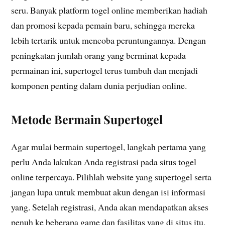
seru. Banyak platform togel online memberikan hadiah
dan promosi kepada pemain baru, sehingga mereka
lebih tertarik untuk mencoba peruntungannya. Dengan
peningkatan jumlah orang yang berminat kepada
permainan ini, supertogel terus tumbuh dan menjadi
komponen penting dalam dunia perjudian online.
Metode Bermain Supertogel
Agar mulai bermain supertogel, langkah pertama yang
perlu Anda lakukan Anda registrasi pada situs togel
online terpercaya. Pilihlah website yang supertogel serta
jangan lupa untuk membuat akun dengan isi informasi
yang. Setelah registrasi, Anda akan mendapatkan akses
penuh ke beberapa game dan fasilitas yang di situs itu.