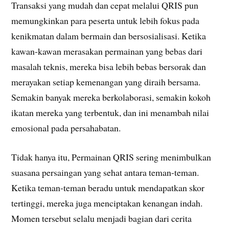
Transaksi yang mudah dan cepat melalui QRIS pun
memungkinkan para peserta untuk lebih fokus pada
kenikmatan dalam bermain dan bersosialisasi. Ketika
kawan-kawan merasakan permainan yang bebas dari
masalah teknis, mereka bisa lebih bebas bersorak dan
merayakan setiap kemenangan yang diraih bersama.
Semakin banyak mereka berkolaborasi, semakin kokoh
ikatan mereka yang terbentuk, dan ini menambah nilai
emosional pada persahabatan.
Tidak hanya itu, Permainan QRIS sering menimbulkan
suasana persaingan yang sehat antara teman-teman.
Ketika teman-teman beradu untuk mendapatkan skor
tertinggi, mereka juga menciptakan kenangan indah.
Momen tersebut selalu menjadi bagian dari cerita