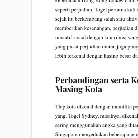
keberadaan Hong Kong Jockey Club y
seperti perjudian. Togel pertama kali
sejak itu berkembang salah satu aktiv
memberikan kesenangan, perjudian di
inisiatif sosial dengan kontribusi yan
yang pusat perjudian dunia, juga pun
lebih terkenal dengan kasino besar da
Perbandingan serta K
Masing Kota
Tiap kota dikenal dengan memiliki pe
yang. Togel Sydney, misalnya, dikenal
sering menggunakan angka yang ditari
Singapore menyediakan beberapa jenis