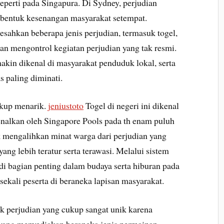
eperti pada Singapura. Di Sydney, perjudian
k bentuk kesenangan masyarakat setempat.
ahkan beberapa jenis perjudian, termasuk togel,
 mengontrol kegiatan perjudian yang tak resmi.
makin dikenal di masyarakat penduduk lokal, serta
s paling diminati.
ukup menarik.
jeniustoto
Togel di negeri ini dikenal
enalkan oleh Singapore Pools pada th enam puluh
k mengalihkan minat warga dari perjudian yang
ang lebih teratur serta terawasi. Melalui sistem
di bagian penting dalam budaya serta hiburan pada
sekali peserta di beraneka lapisan masyarakat.
uk perjudian yang cukup sangat unik karena