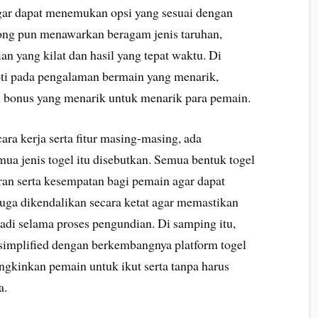
ar dapat menemukan opsi yang sesuai dengan
ong pun menawarkan beragam jenis taruhan,
 yang kilat dan hasil yang tepat waktu. Di
oti pada pengalaman bermain yang menarik,
 bonus yang menarik untuk menarik para pemain.
ra kerja serta fitur masing-masing, ada
mua jenis togel itu disebutkan. Semua bentuk togel
ran serta kesempatan bagi pemain agar dapat
ga dikendalikan secara ketat agar memastikan
adi selama proses pengundian. Di samping itu,
 simplified dengan berkembangnya platform togel
ungkinkan pemain untuk ikut serta tanpa harus
a.