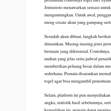
Jeniustoto menawarkan sensasi untuk
menguntungkan. Untuk awal, pengguna
meng-create akun yang gampang serta 
Sesudah akun dibuat, langkah berikut
dimainkan. Masing-masing jenis perm
bermain yang diferensial. Contohnya
undian yang jelas serta jadwal penari
memberikan peluang besar dalam me
sederhana. Pemain disarankan memaha
togel agar bisa mengambil penentuan 
Selain, platform ini pun menyediakan
angka, statistik hasil sebelumnya, s
kemudahan ini, pemain dapat mening