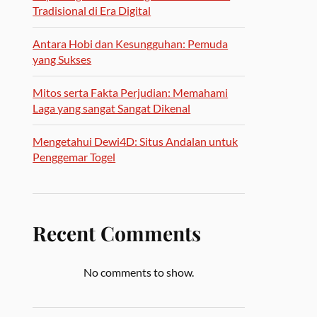
Tradisional di Era Digital
Antara Hobi dan Kesungguhan: Pemuda
yang Sukses
Mitos serta Fakta Perjudian: Memahami
Laga yang sangat Sangat Dikenal
Mengetahui Dewi4D: Situs Andalan untuk
Penggemar Togel
Recent Comments
No comments to show.