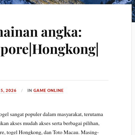
mainan angka:
apore|Hongkong|
5, 2026
IN
GAME ONLINE
 togel sangat populer dalam masyarakat, terutama
ikan akses mudah akses serta berbagai pilihan,
ore, togel Hongkong, dan Toto Macau. Masing-