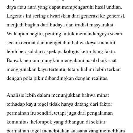
daya atau aura yang dapat mempengaruhi hasil undian.
Legends ini sering diwariskan dari generasi ke generasi,
menjadi bagian dari budaya dan tradisi masyarakat.
Walaupun begitu, penting untuk memandangnya secara
secara cermat dan mengetahui bahwa keyakinan ini
lebih berasal dari aspek psikologis ketimbang fakta.
Banyak pemain mungkin mengalami nasib baik saat
menggunakan kayu tertentu, tetapi hal ini lebih terkait
dengan pola pikir dibandingkan dengan realitas.
Analisis lebih dalam menunjukkan bahwa minat
terhadap kayu togel tidak hanya datang dari faktor
permainan itu sendiri, tetapi juga dari pengalaman
komunitas. kelompok yang dibangun di sekitar
permainan togel menciptakan suasana yang memelihara