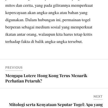
mitos dan cerita, yang pada gilirannya memperkuat
kepercayaan akan angka-angka atau bahan yang
digunakan. Dalam hubungan ini, permainan togel
berperan sebagai medium sosial yang memperkuat
ikatan antar orang, walaupun kita harus tetap kritis
terhadap fakta di balik angka-angka tersebut.
PREVIOUS
Mengapa Lotere Hong Kong Terus Menarik
Perhatian Petaruh?
NEXT
Mitologi serta Kenyataan Seputar Togel: Apa yang