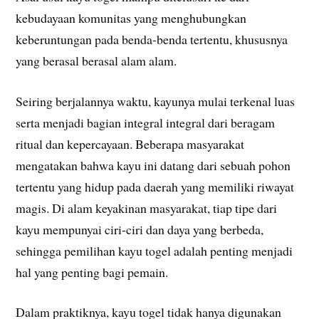
kebudayaan komunitas yang menghubungkan
keberuntungan pada benda-benda tertentu, khususnya
yang berasal berasal alam alam.
Seiring berjalannya waktu, kayunya mulai terkenal luas
serta menjadi bagian integral integral dari beragam
ritual dan kepercayaan. Beberapa masyarakat
mengatakan bahwa kayu ini datang dari sebuah pohon
tertentu yang hidup pada daerah yang memiliki riwayat
magis. Di alam keyakinan masyarakat, tiap tipe dari
kayu mempunyai ciri-ciri dan daya yang berbeda,
sehingga pemilihan kayu togel adalah penting menjadi
hal yang penting bagi pemain.
Dalam praktiknya, kayu togel tidak hanya digunakan