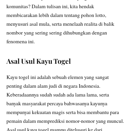
komunitas? Dalam tulisan ini, kita hendak
membicarakan lebih dalam tentang pohon lotto,
menyusuri asal mula, serta menelaah realita di balik
nombor yang sering sering dihubungkan dengan
fenomena ini.
Asal Usul Kayu Togel
Kayu togel ini adalah sebuah elemen yang sangat
penting dalam alam judi di negara Indonesia.
Keberadaannya sudah sudah ada lama lama, serta
banyak masyarakat percaya bahwasanya kayunya
mempunyai kekuatan magis serta bisa membantu para
pemain dalam memprediksi nomor-nomor yang muncul.
Asal usul kayu togel mampu ditelusuri ke dari