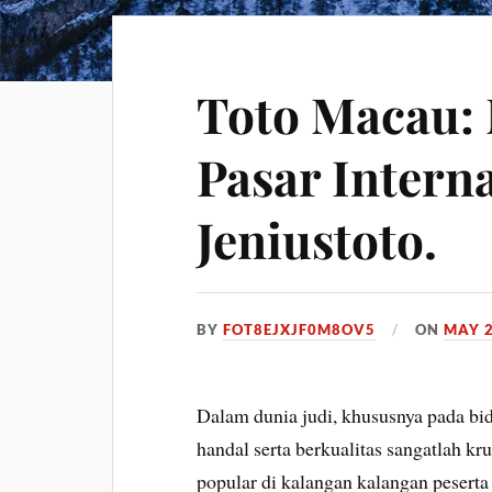
Toto Macau:
Pasar Intern
Jeniustoto.
BY
FOT8EJXJF0M8OV5
ON
MAY 2
Dalam dunia judi, khususnya pada bid
handal serta berkualitas sangatlah kr
popular di kalangan kalangan peserta 