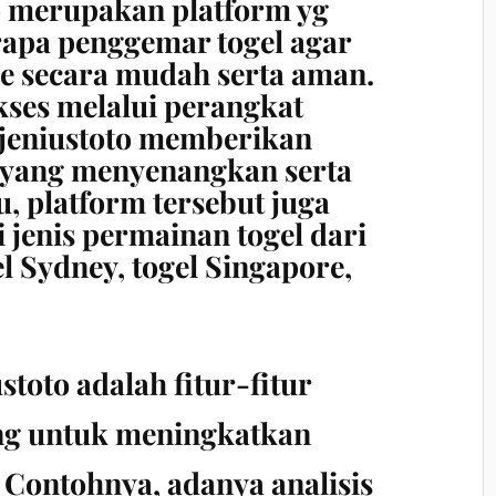
o merupakan platform yg
pa penggemar togel agar
e secara mudah serta aman.
ses melalui perangkat
, jeniustoto memberikan
l yang menyenangkan serta
u, platform tersebut juga
jenis permainan togel dari
l Sydney, togel Singapore,
toto adalah fitur-fitur
ang untuk meningkatkan
Contohnya, adanya analisis