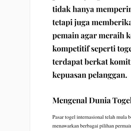
tidak hanya memperin
tetapi juga memberik
pemain agar meraih k
kompetitif seperti toge
terdapat berkat kom
kepuasan pelanggan.
Mengenal Dunia Togel
Pasar togel internasional telah mula
menawarkan berbagai pilihan permain