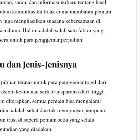
man, saran, dan informasi terbaru tentang hasil
if dalam komunitas ini tidak cuma membantu pemain
 juga menghasilkan suasana kebersamaan di
si dunia. Hal ini adalah salah satu faktor yang
seru untuk para penggemar perjudian.
u dan Jenis-Jenisnya
pilihan teratas untuk para penggemar togel dari
sistem keamanan serta transparansi dari tinggi.
m diterapkan, semua pemain bisa mengalami
ndian adalah sehat dan tak mempunyai penipuan.
 trust di seperti pemain setia yang selalu
gundian yang diadakan.