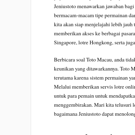
Jeniustoto menawarkan jawaban bagi 
bermacam-macam tipe permainan dari
kita akan siap menjelajahi lebih jauh
memberikan akses ke berbagai pasaran 
Singapore, lotre Hongkong, serta jug
Berbicara soal Toto Macau, anda tidak
keunikan yang ditawarkannya. Toto Mac
terutama karena sistem permainan ya
Melalui memberikan servis lotre onli
untuk para pemain untuk mendapatka
menggembirakan. Mari kita telusuri le
bagaimana Jeniustoto dapat menolong