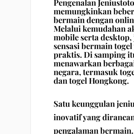
Pengenalan Jeniustot
memungkinkan bebera
bermain dengan onlin
Melalui kemudahan ak
mobile serta desktop
sensasi bermain toge
praktis. Di samping it
menawarkan berbagai 
negara, termasuk toge
dan togel Hongkong.
Satu keunggulan jenius
inovatif yang diranc
pengalaman bermain. 