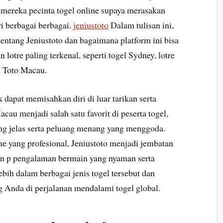
mereka pecinta togel online supaya merasakan
 berbagai berbagai.
jeniustoto
Dalam tulisan ini,
 tentang Jeniustoto dan bagaimana platform ini bisa
lotre paling terkenal, seperti togel Sydney, lotre
a Toto Macau.
 dapat memisahkan diri di luar tarikan serta
au menjadi salah satu favorit di peserta togel,
ng jelas serta peluang menang yang menggoda.
ne yang profesional, Jeniustoto menjadi jembatan
n p pengalaman bermain yang nyaman serta
bih dalam berbagai jenis togel tersebut dan
 Anda di perjalanan mendalami togel global.