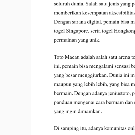
seluruh dunia. Salah satu jenis yang 
memberikan kesempatan aksesibilitas 
Dengan sarana digital, pemain bisa me
togel Singapore, serta togel Hongkon
permainan yang unik.
Toto Macau adalah salah satu arena t
ini, pemain bisa mengalami sensasi 
yang besar menggiurkan. Dunia ini me
maupun yang lebih lebih, yang bisa 
bermain. Dengan adanya jeniustoto, 
panduan mengenai cara bermain dan 
yang ingin dimainkan.
Di samping itu, adanya komunitas onl