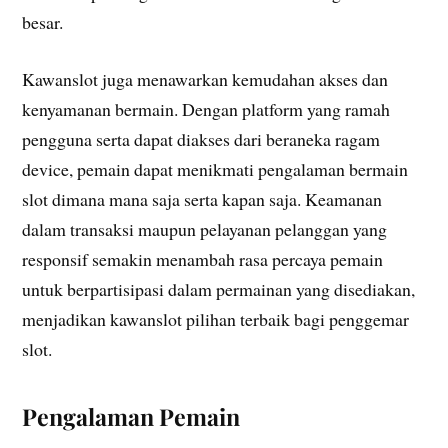
besar.
Kawanslot juga menawarkan kemudahan akses dan
kenyamanan bermain. Dengan platform yang ramah
pengguna serta dapat diakses dari beraneka ragam
device, pemain dapat menikmati pengalaman bermain
slot dimana mana saja serta kapan saja. Keamanan
dalam transaksi maupun pelayanan pelanggan yang
responsif semakin menambah rasa percaya pemain
untuk berpartisipasi dalam permainan yang disediakan,
menjadikan kawanslot pilihan terbaik bagi penggemar
slot.
Pengalaman Pemain