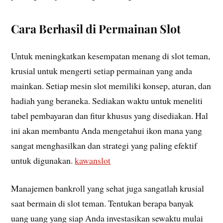
Cara Berhasil di Permainan Slot
Untuk meningkatkan kesempatan menang di slot teman,
krusial untuk mengerti setiap permainan yang anda
mainkan. Setiap mesin slot memiliki konsep, aturan, dan
hadiah yang beraneka. Sediakan waktu untuk meneliti
tabel pembayaran dan fitur khusus yang disediakan. Hal
ini akan membantu Anda mengetahui ikon mana yang
sangat menghasilkan dan strategi yang paling efektif
untuk digunakan.
kawanslot
Manajemen bankroll yang sehat juga sangatlah krusial
saat bermain di slot teman. Tentukan berapa banyak
uang uang yang siap Anda investasikan sewaktu mulai