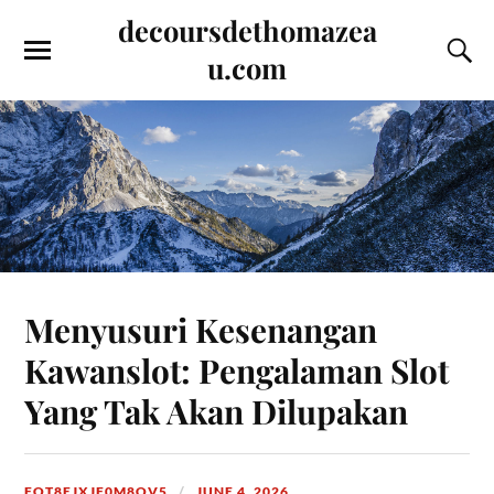
decoursdethomazea
u.com
Menyusuri Kesenangan
Kawanslot: Pengalaman Slot
Yang Tak Akan Dilupakan
FOT8EJXJF0M8OV5
JUNE 4, 2026