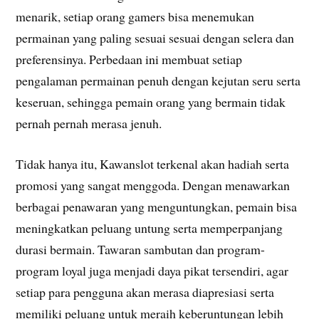
menarik, setiap orang gamers bisa menemukan
permainan yang paling sesuai sesuai dengan selera dan
preferensinya. Perbedaan ini membuat setiap
pengalaman permainan penuh dengan kejutan seru serta
keseruan, sehingga pemain orang yang bermain tidak
pernah pernah merasa jenuh.
Tidak hanya itu, Kawanslot terkenal akan hadiah serta
promosi yang sangat menggoda. Dengan menawarkan
berbagai penawaran yang menguntungkan, pemain bisa
meningkatkan peluang untung serta memperpanjang
durasi bermain. Tawaran sambutan dan program-
program loyal juga menjadi daya pikat tersendiri, agar
setiap para pengguna akan merasa diapresiasi serta
memiliki peluang untuk meraih keberuntungan lebih