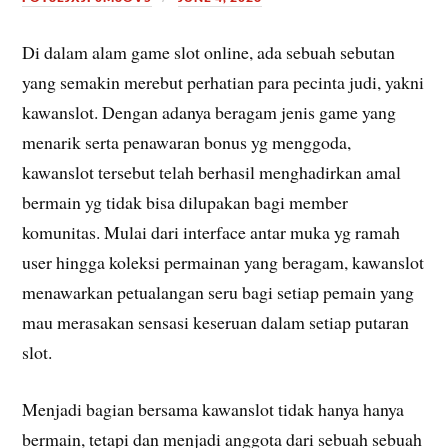
Di dalam alam game slot online, ada sebuah sebutan
yang semakin merebut perhatian para pecinta judi, yakni
kawanslot. Dengan adanya beragam jenis game yang
menarik serta penawaran bonus yg menggoda,
kawanslot tersebut telah berhasil menghadirkan amal
bermain yg tidak bisa dilupakan bagi member
komunitas. Mulai dari interface antar muka yg ramah
user hingga koleksi permainan yang beragam, kawanslot
menawarkan petualangan seru bagi setiap pemain yang
mau merasakan sensasi keseruan dalam setiap putaran
slot.
Menjadi bagian bersama kawanslot tidak hanya hanya
bermain, tetapi dan menjadi anggota dari sebuah sebuah