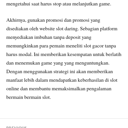
mengetahui saat harus stop atau melanjutkan game.
Akhirnya, gunakan promosi dan promosi yang
disediakan oleh website slot daring. Sebagian platform
menyediakan imbuhan tanpa deposit yang
memungkinkan para pemain meneliti slot gacor tanpa
harus modal. Ini memberikan kesempatan untuk berlatih
dan menemukan game yang yang menguntungkan.
Dengan menggunakan strategi ini akan memberikan
manfaat lebih dalam mendapatkan keberhasilan di slot
online dan membantu memaksimalkan pengalaman
bermain bermain slot.