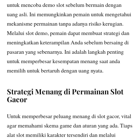
untuk mencoba demo slot sebelum bermain dengan
uang asli. Ini memungkinkan pemain untuk mengetahui
mekanisme permainan tanpa adanya risiko kerugian.
Melalui slot demo, pemain dapat membuat strategi dan
meningkatkan keterampilan Anda sebelum bersaing di
pasaran yang sebenarnya. Ini adalah langkah penting
untuk memperbesar kesempatan menang saat anda
memilih untuk bertaruh dengan uang nyata.
Strategi Menang di Permainan Slot
Gacor
Untuk memperbesar peluang menang di slot gacor, vital
agar memahami skema game dan aturan yang ada. Tiaps
alat slot memiliki karakter tersendiri dan melalui