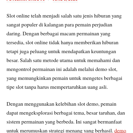
Slot online telah menjadi salah satu jenis hiburan yang
sangat populer di kalangan para pemain perjudian
daring. Dengan berbagai macam permainan yang
tersedia, slot online tidak hanya memberikan hiburan
tetapi juga peluang untuk mendapatkan keuntungan
besar. Salah satu metode utama untuk memahami dan
mengontrol permainan ini adalah melalui demo slot,
yang memungkinkan pemain untuk mengetes berbagai
tipe slot tanpa harus mempertaruhkan uang asli.
Dengan menggunakan kelebihan slot demo, pemain
dapat mengeksplorasi berbagai tema, besar taruhan, dan
sistem permainan yang berbeda. Ini sangat bermanfaat
untuk merumuskan strategi menang yang berhasil.
demo