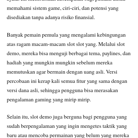
memahami sistem game, ciri-ciri, dan potensi yang
disediakan tanpa adanya risiko finansial.
Banyak pemain pemula yang mengalami kebingungan
atas ragam macam-macam slot slot yang. Melalui slot
demo, mereka bisa menguji berbagai tema, paylines, dan
hadiah yang mungkin mungkin sebelum mereka
memutuskan agar bermain dengan uang asli. Versi
percobaan ini kerap kali semua fitur yang sama dengan
versi dana asli, sehingga pengguna bisa merasakan
pengalaman gaming yang mirip mirip.
Selain itu, slot demo juga berguna bagi pengguna yang
sudah berpengalaman yang ingin mengetes taktik yang
baru atau mencoba permainan yang belum yang mereka