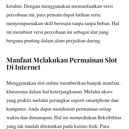
ketahui. Dengan menggunakan memanfaatkan versi
percobaan ini, para pemain dapat latihan serta
menyempurnakan skill bermain tanpa tanpa beban. Hal
ini membuat versi percobaan ini sebagai alat yang
berguna penting dalam alam perjudian daring.
Manfaat Melakukan Permainan Slot
Di Internet
Menggunakan slot online memberikan banyak manfaat,
khususnya dalam hal keterjangkauan. Melalui akses
yang praktis melalui perangkat seperti smartphone dan
komputer, Anda dapat menikmati permainan setiap
waktu dan dimanapun. Hal ini menyediakan fleksibilitas
yang tak mudah ditemukan pada kasino fisik. Para