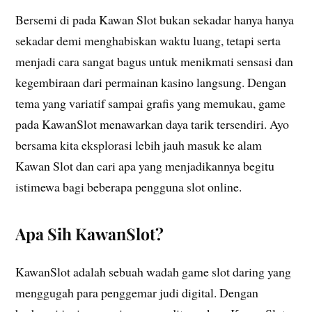
Bersemi di pada Kawan Slot bukan sekadar hanya hanya
sekadar demi menghabiskan waktu luang, tetapi serta
menjadi cara sangat bagus untuk menikmati sensasi dan
kegembiraan dari permainan kasino langsung. Dengan
tema yang variatif sampai grafis yang memukau, game
pada KawanSlot menawarkan daya tarik tersendiri. Ayo
bersama kita eksplorasi lebih jauh masuk ke alam
Kawan Slot dan cari apa yang menjadikannya begitu
istimewa bagi beberapa pengguna slot online.
Apa Sih KawanSlot?
KawanSlot adalah sebuah wadah game slot daring yang
menggugah para penggemar judi digital. Dengan