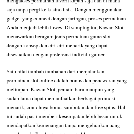
mengakses permainan favorit kapan saja dan di mana
saja tanpa pergi ke kasino fisik. Dengan menggunakan
gadget yang connect dengan jaringan, proses permainan
Anda menjadi lebih luwes. Di samping itu, Kawan Slot
menawarkan beragam jenis permainan game slot
dengan konsep dan ciri-ciri menarik yang dapat
disesuaikan dengan preferensi individu gamer.
Satu nilai tambah tambahan dari menjalankan
permainan slot online adalah bonus dan penawaran yang
melimpah. Kawan Slot, pemain baru maupun yang
sudah lama dapat memanfaatkan berbagai promosi
menarik, contohnya bonus sambutan dan free spins. Hal
ini sudah pasti memberi kesempatan lebih besar untuk
mendapatkan kemenangan tanpa mengeluarkan uang
yang banyak. Pemberian ini menjadikan proses