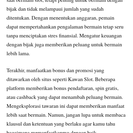
bijak dan tidak melampaui jumlah yang sudah
ditentukan. Dengan menentukan anggaran, pemain
dapat mempertahankan pengalaman bermain tetap seru
tanpa menciptakan stres finansial. Mengatur keuangan
dengan bijak juga memberikan peluang untuk bermain
lebih lama.
Terakhir, manfaatkan bonus dan promosi yang
ditawarkan oleh situs seperti Kawan Slot. Beberapa
platform memberikan bonus pendaftaran, spin gratis,
atau cashback yang dapat menambah peluang bermain.
Mengeksplorasi tawaran ini dapat memberikan manfaat
lebih saat bermain. Namun, jangan lupa untuk membaca
klausul dan ketentuan yang berlaku agar kamu tahu
bagaimana memanfaatkannya dengan baik.