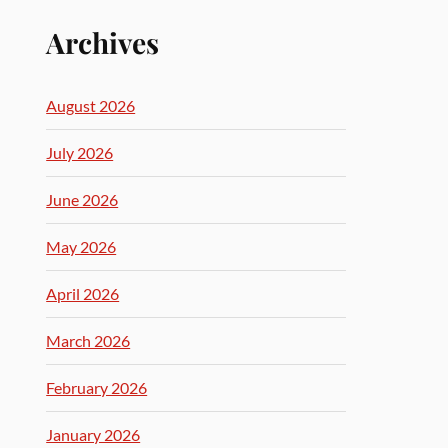
Archives
August 2026
July 2026
June 2026
May 2026
April 2026
March 2026
February 2026
January 2026