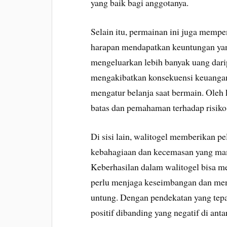
yang baik bagi anggotanya.
Selain itu, permainan ini juga memp
harapan mendapatkan keuntungan yan
mengeluarkan lebih banyak uang dari
mengakibatkan konsekuensi keuangan,
mengatur belanja saat bermain. Oleh 
batas dan pemahaman terhadap risiko
Di sisi lain, walitogel memberikan p
kebahagiaan dan kecemasan yang ma
Keberhasilan dalam walitogel bisa m
perlu menjaga keseimbangan dan men
untung. Dengan pendekatan yang tepat
positif dibanding yang negatif di ant