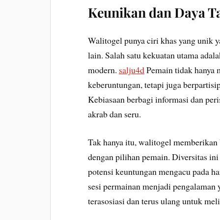
Keunikan dan Daya Ta
Walitogel punya ciri khas yang unik
lain. Salah satu kekuatan utama adal
modern.
salju4d
Pemain tidak hanya 
keberuntungan, tetapi juga berpartis
Kebiasaan berbagi informasi dan per
akrab dan seru.
Tak hanya itu, walitogel memberikan 
dengan pilihan pemain. Diversitas i
potensi keuntungan mengacu pada har
sesi permainan menjadi pengalaman y
terasosiasi dan terus ulang untuk me