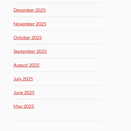
December 2025
November 2025
October 2025
September 2025
August 2025
July 2025
June 2025
May 2025