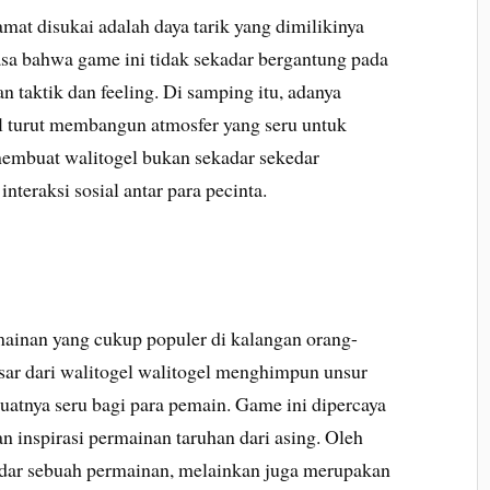
mat disukai adalah daya tarik yang dimilikinya
sa bahwa game ini tidak sekadar bergantung pada
 taktik dan feeling. Di samping itu, adanya
el turut membangun atmosfer yang seru untuk
membuat walitogel bukan sekadar sekedar
nteraksi sosial antar para pecinta.
rmainan yang cukup populer di kalangan orang-
asar dari walitogel walitogel menghimpun unsur
uatnya seru bagi para pemain. Game ini dipercaya
an inspirasi permainan taruhan dari asing. Oleh
kadar sebuah permainan, melainkan juga merupakan