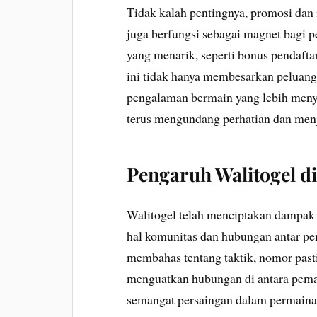
Tidak kalah pentingnya, promosi dan 
juga berfungsi sebagai magnet bagi 
yang menarik, seperti bonus pendafta
ini tidak hanya membesarkan peluan
pengalaman bermain yang lebih menye
terus mengundang perhatian dan menj
Pengaruh Walitogel d
Walitogel telah menciptakan dampak 
hal komunitas dan hubungan antar pe
membahas tentang taktik, nomor pasti
menguatkan hubungan di antara pema
semangat persaingan dalam permainan