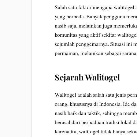
Salah satu faktor mengapa walitogel a
yang berbeda. Banyak pengguna mera
nasib saja, melainkan juga memerlukan
komunitas yang aktif sekitar walitog
sejumlah penggemarnya. Situasi ini 
permainan, melainkan sebagai sarana i
Sejarah Walitogel
Walitogel adalah salah satu jenis pe
orang, khususnya di Indonesia. Ide d
nasib baik dan taktik, sehingga memb
berasal dari perpaduan tradisi lokal d
karena itu, walitogel tidak hanya se