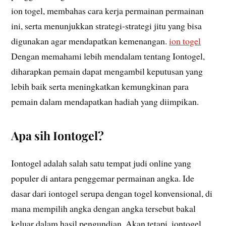
ion togel, membahas cara kerja permainan permainan
ini, serta menunjukkan strategi-strategi jitu yang bisa
digunakan agar mendapatkan kemenangan.
ion togel
Dengan memahami lebih mendalam tentang Iontogel,
diharapkan pemain dapat mengambil keputusan yang
lebih baik serta meningkatkan kemungkinan para
pemain dalam mendapatkan hadiah yang diimpikan.
Apa sih Iontogel?
Iontogel adalah salah satu tempat judi online yang
populer di antara penggemar permainan angka. Ide
dasar dari iontogel serupa dengan togel konvensional, di
mana mempilih angka dengan angka tersebut bakal
keluar dalam hasil pengundian. Akan tetapi, iontogel