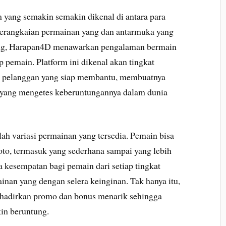
 yang semakin semakin dikenal di antara para
 serangkaian permainan yang dan antarmuka yang
ang, Harapan4D menawarkan pengalaman bermain
 pemain. Platform ini dikenal akan tingkat
n pelanggan yang siap membantu, membuatnya
ja yang mengetes keberuntungannya dalam dunia
ah variasi permainan yang tersedia. Pemain bisa
oto, termasuk yang sederhana sampai yang lebih
kesempatan bagi pemain dari setiap tingkat
an yang dengan selera keinginan. Tak hanya itu,
hadirkan promo dan bonus menarik sehingga
n beruntung.