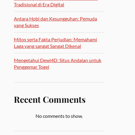
Tradisional di Era Digital
Antara Hobi dan Kesungguhan: Pemuda
yang Sukses
Mitos serta Fakta Perjudian: Memahami
Laga yang sangat Sangat Dikenal
Mengetahui Dewi4D: Situs Andalan untuk
Penggemar Togel
Recent Comments
No comments to show.