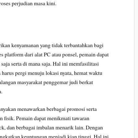
roses perjudian masa kini.
ikan kenyamanan yang tidak terbantahkan bagi
 platform dari alat PC atau ponsel, pemain dapat
aja serta di mana saja. Hal ini memfasilitasi
 harus pergi menuju lokasi nyata, hemat waktu
 kalangan masyarakat penggemar judi berkat
a.
ebanyakan menawarkan berbagai promosi serta
n fisik. Pemain dapat menikmati tawaran
ck, dan berbagai imbalan menarik lain. Dengan
ingkatkan keuntungan menjadi kian tinggi. Hal ini