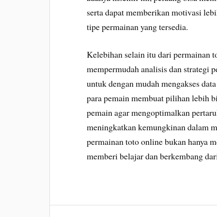
serta dapat memberikan motivasi leb
tipe permainan yang tersedia.
Kelebihan selain itu dari permainan 
mempermudah analisis dan strategi 
untuk dengan mudah mengakses data s
para pemain membuat pilihan lebih b
pemain agar mengoptimalkan pertaruh
meningkatkan kemungkinan dalam me
permainan toto online bukan hanya m
memberi belajar dan berkembang dari