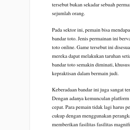
tersebut bukan sekadar sebuah perma
sejumlah orang.
Pada sektor ini, pemain bisa mendapa
bandar toto. Jenis permainan ini berv
toto online. Game tersebut ini disesu
mereka dapat melakukan taruhan setia
bandar toto semakin diminati, khusu
kepraktisan dalam bermain judi.
Keberadaan bandar ini juga sangat ter
Dengan adanya kemunculan platform d
cepat. Para pemain tidak lagi harus p
cukup dengan menggunakan perangk
memberikan fasilitas fasilitas magnifi