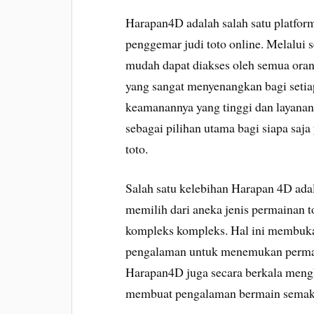
Harapan4D adalah salah satu platform
penggemar judi toto online. Melalui
mudah dapat diakses oleh semua or
yang sangat menyenangkan bagi setiap
keamanannya yang tinggi dan layana
sebagai pilihan utama bagi siapa sa
toto.
Salah satu kelebihan Harapan 4D adal
memilih dari aneka jenis permainan t
kompleks kompleks. Hal ini membuka 
pengalaman untuk menemukan permain
Harapan4D juga secara berkala meng
membuat pengalaman bermain semaki