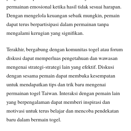
permainan emosional ketika hasil tidak sesuai harapan.
Dengan mengelola keuangan sebaik mungkin, pemain
dapat terus berpartisipasi dalam permainan tanpa
mengalami kerugian yang signifikan.
Terakhir, bergabung dengan komunitas togel atau forum
diskusi dapat memperluas pengetahuan dan wawasan
mengenai strategi-strategi lain yang efektif. Diskusi
dengan sesama pemain dapat membuka kesempatan
untuk mendapatkan tips dan trik baru mengenai
permainan togel Taiwan. Interaksi dengan pemain lain
yang berpengalaman dapat memberi inspirasi dan
motivasi untuk terus belajar dan mencoba pendekatan
baru dalam bermain togel.