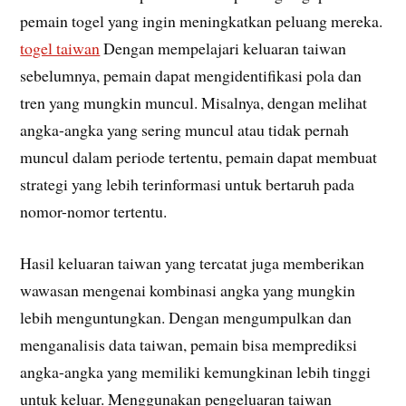
pemain togel yang ingin meningkatkan peluang mereka.
togel taiwan
Dengan mempelajari keluaran taiwan
sebelumnya, pemain dapat mengidentifikasi pola dan
tren yang mungkin muncul. Misalnya, dengan melihat
angka-angka yang sering muncul atau tidak pernah
muncul dalam periode tertentu, pemain dapat membuat
strategi yang lebih terinformasi untuk bertaruh pada
nomor-nomor tertentu.
Hasil keluaran taiwan yang tercatat juga memberikan
wawasan mengenai kombinasi angka yang mungkin
lebih menguntungkan. Dengan mengumpulkan dan
menganalisis data taiwan, pemain bisa memprediksi
angka-angka yang memiliki kemungkinan lebih tinggi
untuk keluar. Menggunakan pengeluaran taiwan