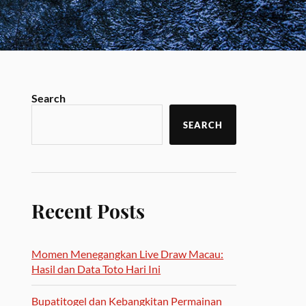
Search
SEARCH
Recent Posts
Momen Menegangkan Live Draw Macau:
Hasil dan Data Toto Hari Ini
Bupatitogel dan Kebangkitan Permainan