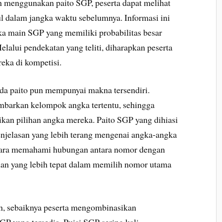
 menggunakan paito SGP, peserta dapat melihat
bul dalam jangka waktu sebelumnya. Informasi ini
a main SGP yang memiliki probabilitas besar
Melalui pendekatan yang teliti, diharapkan peserta
ka di kompetisi.
ada paito pun mempunyai makna tersendiri.
barkan kelompok angka tertentu, sehingga
an pilihan angka mereka. Paito SGP yang dihiasi
njelasan yang lebih terang mengenai angka-angka
 cara memahami hubungan antara nomor dengan
han yang lebih tepat dalam memilih nomor utama
n, sebaiknya peserta mengombinasikan