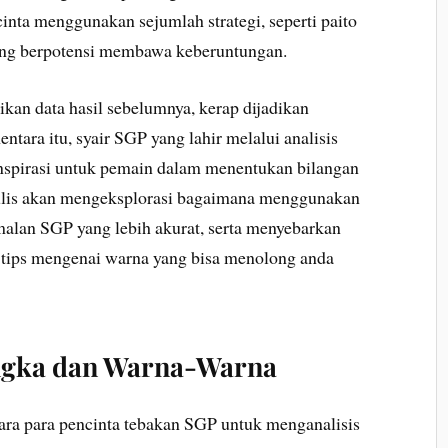
nta menggunakan sejumlah strategi, seperti paito
ang berpotensi membawa keberuntungan.
ikan data hasil sebelumnya, kerap dijadikan
tara itu, syair SGP yang lahir melalui analisis
inspirasi untuk pemain dalam menentukan bilangan
ulis akan mengeksplorasi bagaimana menggunakan
malan SGP yang lebih akurat, serta menyebarkan
 tips mengenai warna yang bisa menolong anda
Angka dan Warna-Warna
para para pencinta tebakan SGP untuk menganalisis