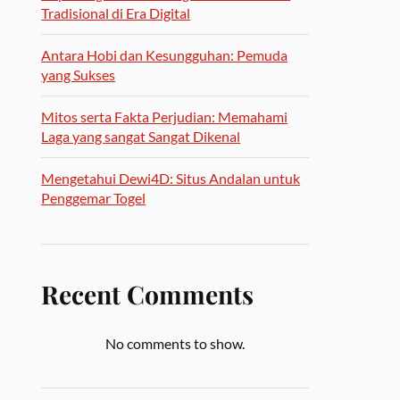
Tradisional di Era Digital
Antara Hobi dan Kesungguhan: Pemuda
yang Sukses
Mitos serta Fakta Perjudian: Memahami
Laga yang sangat Sangat Dikenal
Mengetahui Dewi4D: Situs Andalan untuk
Penggemar Togel
Recent Comments
No comments to show.