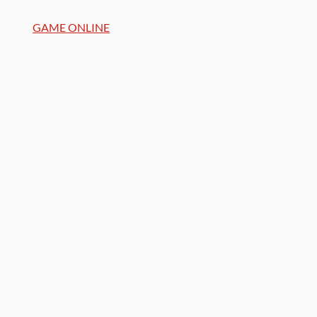
GAME ONLINE